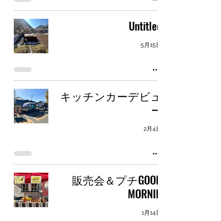
Untitled
5月15日
キッチンカーデビュ
ー
2月4日
販売会＆プチGOOD
MORNIN
1月14日