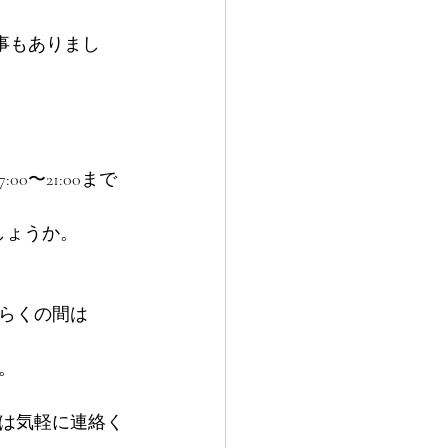
事もありまし
〜21:00まで
しょうか。
らくの間は
。
は気軽に連絡く